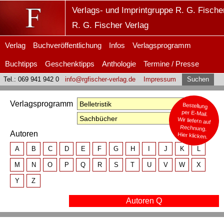
Verlags- und Imprintgruppe R. G. Fische
R. G. Fischer Verlag
Verlag
Buchveröffentlichung
Infos
Verlagsprogramm
Buchtipps
Geschenktipps
Anthologie
Termine / Presse
Tel.: 069 941 942 0
info@rgfischer-verlag.de
Impressum
Suchen
Verlagsprogramm
Bestellung
per E-Mail.
Wir liefern auf
Rechnung.
Autoren
Hier klicken.
A
B
C
D
E
F
G
H
I
J
K
L
M
N
O
P
Q
R
S
T
U
V
W
X
Y
Z
Autoren Q