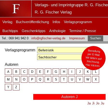
Verlags- und Imprintgruppe R. G. Fische
R. G. Fischer Verlag
Verlag
Buchveröffentlichung
Infos
Verlagsprogramm
Buchtipps
Geschenktipps
Anthologie
Termine / Presse
Tel.: 069 941 942 0
info@rgfischer-verlag.de
Impressum
Suchen
Verlagsprogramm
Bestellung
per E-Mail.
Wir liefern auf
Rechnung.
Autoren
Hier klicken.
A
B
C
D
E
F
G
H
I
J
K
L
M
N
O
P
Q
R
S
T
U
V
W
X
Y
Z
Autoren J
Ja
Ji
Jo
Ju